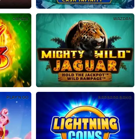
GAMZIX
WAZDAN
PLAY’N GO
BARBARA BANG