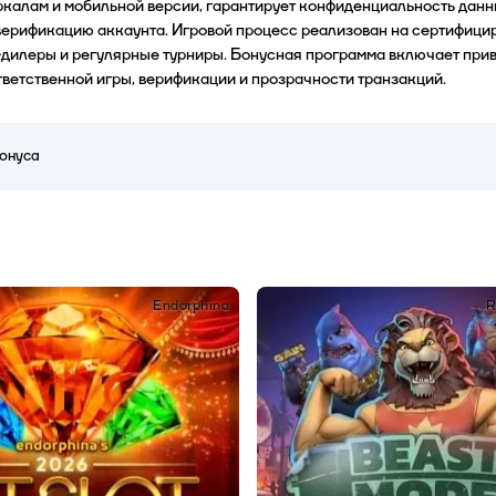
ркалам и мобильной версии, гарантирует конфиденциальность данн
верификацию аккаунта. Игровой процесс реализован на сертифици
-дилеры и регулярные турниры. Бонусная программа включает прив
ветственной игры, верификации и прозрачности транзакций.
бонуса
Endorphina
R