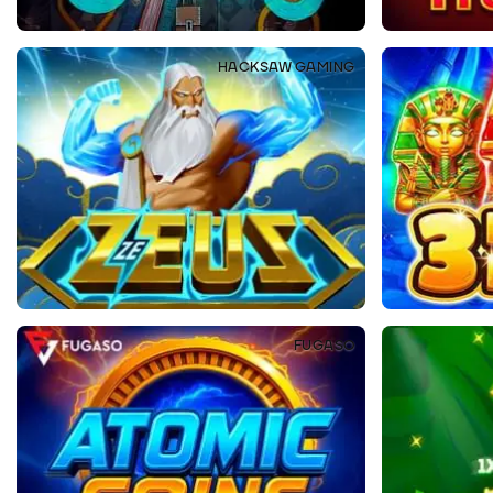
HACKSAW GAMING
FUGASO