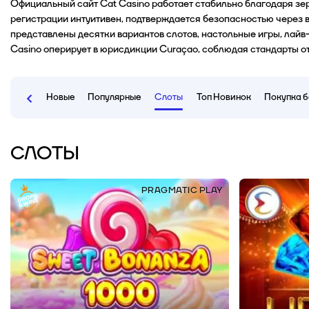
Официальный сайт Cat Casino работает стабильно благодаря зе
регистрации интуитивен, подтверждается безопасностью через 
представлены десятки вариантов слотов, настольные игры, лайв
Casino оперирует в юрисдикции Curaçao, соблюдая стандарты от
‹
Новые
Популярные
Слоты
Топ Новинок
Покупка 
СЛОТЫ
PRAGMATIC PLAY