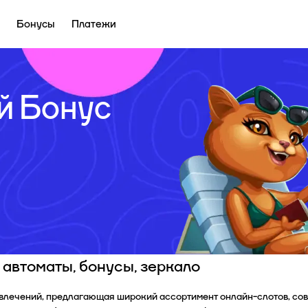
Бонусы
Платежи
й Бонус
 автоматы, бонусы, зеркало
звлечений, предлагающая широкий ассортимент онлайн-слотов, со