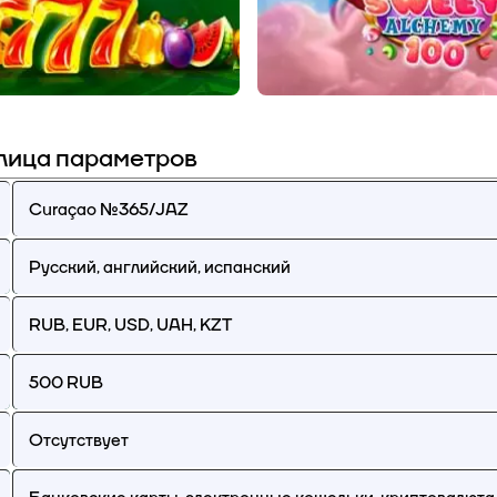
блица параметров
Curaçao №365/JAZ
Русский, английский, испанский
RUB, EUR, USD, UAH, KZT
500 RUB
Отсутствует