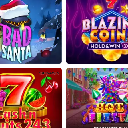
1SPIN4WIN
PRA