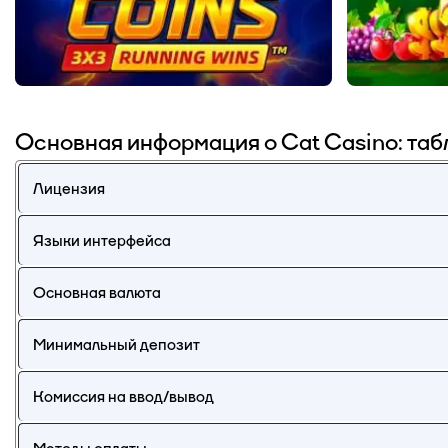
Основная информация о Cat Casino: та
Лицензия
Языки интерфейса
Основная валюта
Минимальный депозит
Комиссия на ввод/вывод